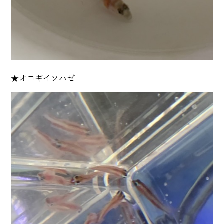
★オヨギイソハゼ